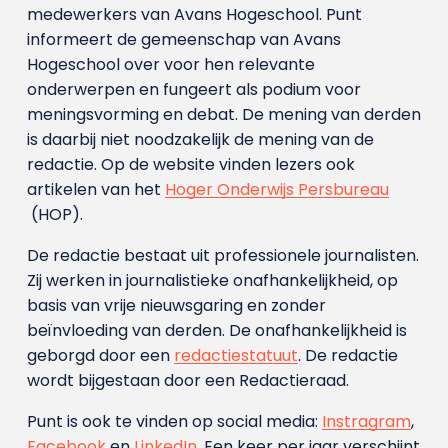
medewerkers van Avans Hoge­school. Punt
informeert de gemeenschap van Avans
Hogeschool over voor hen relevante
onderwerpen en fungeert als podium voor
meningsvorming en debat. De mening van derden
is daarbij niet noodzakelijk de mening van de
redactie. Op de website vinden lezers ook
artikelen van het
Hoger Onderwijs Persbureau
(HOP).
De redactie bestaat uit professionele journalisten.
Zij werken in journalistieke onafhankelijkheid, op
basis van vrije nieuwsgaring en zonder
beïnvloeding van derden. De onafhankelijkheid is
geborgd door een
redactiestatuut
. De redactie
wordt bijgestaan door een Redactieraad.
Punt is ook te vinden op social media:
Instragram
,
Facebook
en
LinkedIn
. Een keer per jaar verschijnt