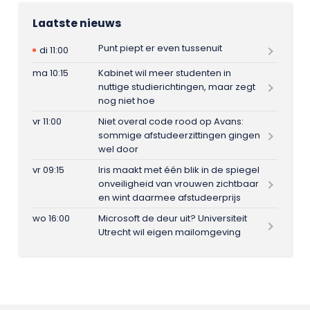
Laatste nieuws
Punt piept er even tussenuit
di 11:00
ma 10:15
Kabinet wil meer studenten in
nuttige studierichtingen, maar zegt
nog niet hoe
vr 11:00
Niet overal code rood op Avans:
sommige afstudeerzittingen gingen
wel door
vr 09:15
Iris maakt met één blik in de spiegel
onveiligheid van vrouwen zichtbaar
en wint daarmee afstudeerprijs
wo 16:00
Microsoft de deur uit? Universiteit
Utrecht wil eigen mailomgeving