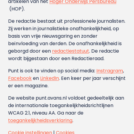
artikelen van het
Hoger Onderwijs Persbureau
(HOP).
De redactie bestaat uit professionele journalisten.
Zij werken in journalistieke onafhankelijkheid, op
basis van vrije nieuwsgaring en zonder
beïnvloeding van derden. De onafhankelijkheid is
geborgd door een
redactiestatuut
. De redactie
wordt bijgestaan door een Redactieraad.
Punt is ook te vinden op social media:
Instragram
,
Facebook
en
LinkedIn
. Een keer per jaar verschijnt
er een magazine.
De website punt.avans.nl voldoet gedeeltelijk aan
de internationale toegankelijkheidsrichtlijnen
WCAG 2.1, niveau AA. Ga naar de
toegankelijkheidsverklaring
.
Cookie instellingen
|
Cookies