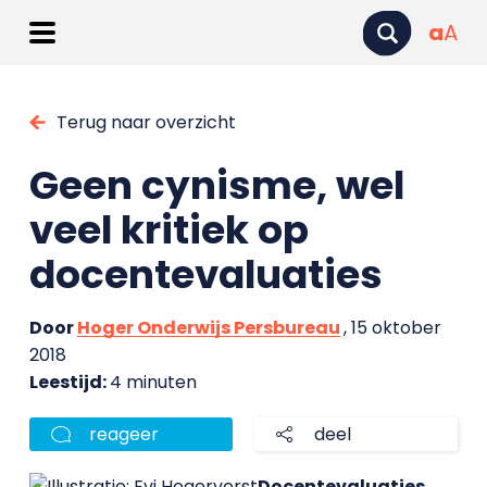
a
A
Terug naar overzicht
Geen cynisme, wel
veel kritiek op
docentevaluaties
Door
Hoger Onderwijs Persbureau
, 15 oktober
2018
Leestijd:
4 minuten
reageer
deel
Docentevaluaties