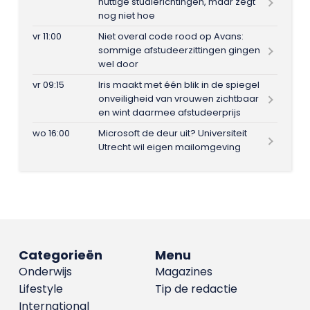
nuttige studierichtingen, maar zegt
nog niet hoe
vr 11:00
Niet overal code rood op Avans:
sommige afstudeerzittingen gingen
wel door
vr 09:15
Iris maakt met één blik in de spiegel
onveiligheid van vrouwen zichtbaar
en wint daarmee afstudeerprijs
wo 16:00
Microsoft de deur uit? Universiteit
Utrecht wil eigen mailomgeving
Categorieën
Menu
Onderwijs
Magazines
Lifestyle
Tip de redactie
International