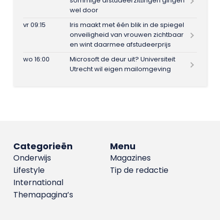
sommige afstudeerzittingen gingen
wel door
vr 09:15
Iris maakt met één blik in de spiegel
onveiligheid van vrouwen zichtbaar
en wint daarmee afstudeerprijs
wo 16:00
Microsoft de deur uit? Universiteit
Utrecht wil eigen mailomgeving
Categorieën
Menu
Onderwijs
Magazines
Lifestyle
Tip de redactie
International
Themapagina’s