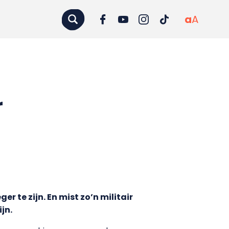
a
A
r
er te zijn. En mist zo’n militair
jn.