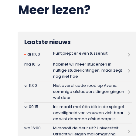
Meer lezen?
Laatste nieuws
Punt piept er even tussenuit
di 11:00
ma 10:15
Kabinet wil meer studenten in
nuttige studierichtingen, maar zegt
nog niet hoe
vr 11:00
Niet overal code rood op Avans:
sommige afstudeerzittingen gingen
wel door
vr 09:15
Iris maakt met één blik in de spiegel
onveiligheid van vrouwen zichtbaar
en wint daarmee afstudeerprijs
wo 16:00
Microsoft de deur uit? Universiteit
Utrecht wil eigen mailomgeving