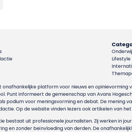
Catego
s
Onderwij
dactie
Lifestyle
Internat
Themapa
et onafhankelijke platform voor nieuws en opinievormin
ool. Punt informeert de gemeenschap van Avans Hogesch
als podium voor meningsvorming en debat. De mening van 
dactie. Op de website vinden lezers ook artikelen van he
e bestaat uit professionele journalisten. Zij werken in jour
ing en zonder beïnvloeding van derden. De onafhankelijk