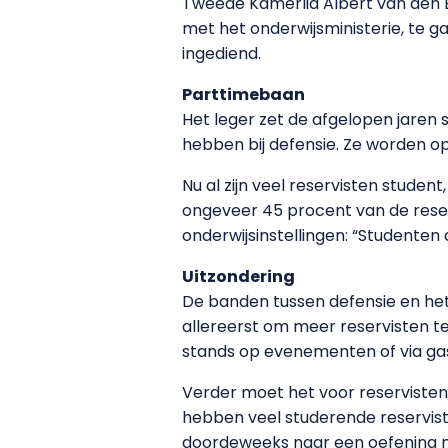
Tweede Kamerlid Albert van den B
met het onderwijsministerie, te g
ingediend.
Parttimebaan
Het leger zet de afgelopen jaren s
hebben bij defensie. Ze worden op
Nu al zijn veel reservisten studen
ongeveer 45 procent van de reser
onderwijsinstellingen: “Studenten d
Uitzondering
De banden tussen defensie en he
allereerst om meer reservisten te
stands op evenementen of via gas
Verder moet het voor reservisten
hebben veel studerende reserviste
doordeweeks naar een oefening mo