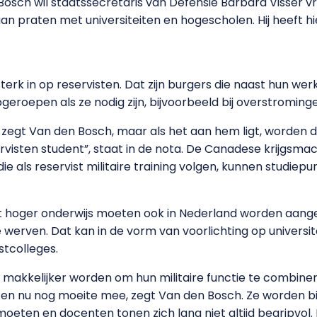
osch wil staatssecretaris van Defensie Barbara Visser v
aan praten met universiteiten en hogescholen. Hij heeft h
terk in op reservisten. Dat zijn burgers die naast hun we
geroepen als ze nodig zijn, bijvoorbeeld bij overstromin
t, zegt Van den Bosch, maar als het aan hem ligt, worden 
visten student”, staat in de nota. De Canadese krijgsm
ie als reservist militaire training volgen, kunnen studiepu
t hoger onderwijs moeten ook in Nederland worden aange
 werven. Dat kan in de vorm van voorlichting op universi
tcolleges.
 makkelijker worden om hun militaire functie te combine
n nu nog moeite mee, zegt Van den Bosch. Ze worden bijv
eten en docenten tonen zich lang niet altijd begripvol. 