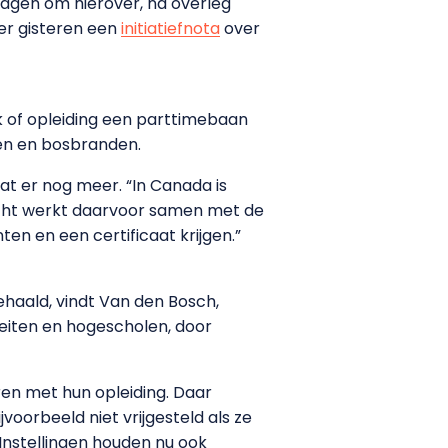
ragen om hierover, na overleg
ier gisteren een
initiatiefnota
over
rk of opleiding een parttimebaan
gen en bosbranden.
dat er nog meer. “In Canada is
acht werkt daarvoor samen met de
nten en een certificaat krijgen.”
haald, vindt Van den Bosch,
teiten en hogescholen, door
ren met hun opleiding. Daar
oorbeeld niet vrijgesteld als ze
Instellingen houden nu ook