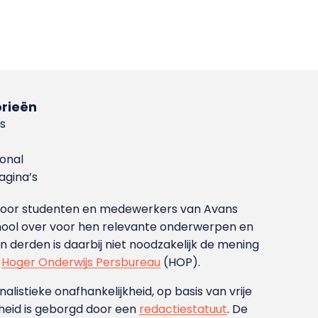
rieën
s
ional
gina’s
g voor studenten en medewerkers van Avans
ool over voor hen relevante onderwerpen en
derden is daarbij niet noodzakelijk de mening
t
Hoger Onderwijs Persbureau
(HOP).
nalistieke onafhankelijkheid, op basis van vrije
heid is geborgd door een
redactiestatuut
. De