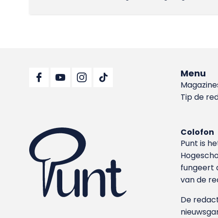
Menu
Magazine
Tip de re
Colofon
Punt is h
Hoge­sch
fungeert 
van de re
De redacti
nieuwsgar