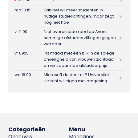
ma 10:15
Kabinet wil meer studenten in
nuttige studierichtingen, maar zegt
nog niet hoe
vr 11:00
Niet overal code rood op Avans:
sommige afstudeerzittingen gingen
wel door
vr 09:15
Iris maakt met één blik in de spiegel
onveiligheid van vrouwen zichtbaar
en wint daarmee afstudeerprijs
wo 16:00
Microsoft de deur uit? Universiteit
Utrecht wil eigen mailomgeving
Categorieën
Menu
Onderwijs
Magazines