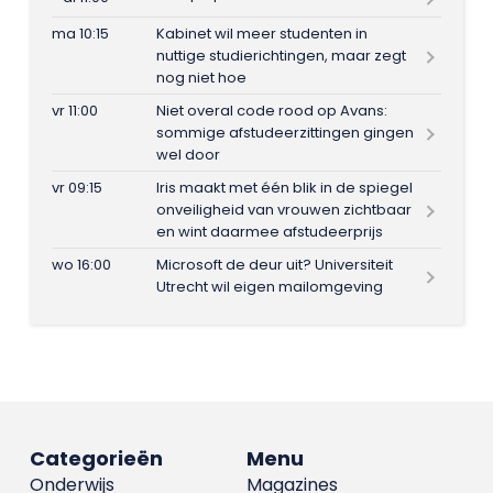
ma 10:15
Kabinet wil meer studenten in
nuttige studierichtingen, maar zegt
nog niet hoe
vr 11:00
Niet overal code rood op Avans:
sommige afstudeerzittingen gingen
wel door
vr 09:15
Iris maakt met één blik in de spiegel
onveiligheid van vrouwen zichtbaar
en wint daarmee afstudeerprijs
wo 16:00
Microsoft de deur uit? Universiteit
Utrecht wil eigen mailomgeving
Categorieën
Menu
Onderwijs
Magazines