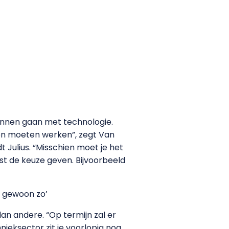
unnen gaan met technologie.
en moeten werken”, zegt Van
t Julius. “Misschien moet je het
nst de keuze geven. Bijvoorbeeld
s gewoon zo’
n andere. “Op termijn zal er
ieksector zit je voorlopig nog