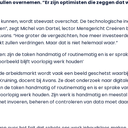
len overnemen. “Er zijn optimisten die zeggen dat 
kunnen, wordt steevast overschat. De technologische indu
n”, zegt Michel van Dartel, lector Mensgericht Creëren 
vans. “Hoe groter de vergezichten, hoe meer investeerders
 zullen verdringen. Maar dat is niet helemaal waar.”
ken: zijn de taken handmatig of routinematig en is er spr
orbeeld blijft voorlopig werk houden’
 de arbeidsmarkt wordt vaak een beeld geschetst waarbij
 Kruining, docent bij Avans. Ze doet onderzoek naar digita
zijn de taken handmatig of routinematig en is er sprake 
 voorlopig werk houden. Zijn werk is handmatig en meestal
t het invoeren, beheren of controleren van data moet da
gen over het feit dat robots ons werk inhoudsloos maken