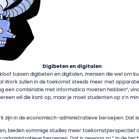
Digibeten en digitalen
oof tussen digibeten en digitalen, mensen die wel om k
al Work zullen in de toekomst steeds meer met apparat
iding een combinatie met informatica moeten hebben”, vind
edereen wil die kant op, maar je moet studenten op z’n mi
rk zijn in de economisch-administratieve beroepen. Dat i
ssen, bieden sommige studies meer toekomstperspectief da
-administratieve beroepen. Dat is gewoon zo.” In de techn