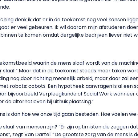
unde.
hing denk ik dat er in de toekomst nog veel kansen liggen
aat er veel gebeuren. Ik wil daarom mijn afstuderen doen
ar binnen te komen omdat dergelijke bedrijven liever niet w
toekomstbeeld waarin de mens slaaf wordt van de machines
or slaaf.” Maar dat in de toekomst steeds meer taken wo
ing nog door richting menselijk arbeid, maar daar zal ee
et robots: cobots. Een hypotheek aanvragen is al een 
naar bijvoorbeeld Verpleegkunde of Social Work wanneer 
de alternatieven bij uithuisplaatsing.”
s is dan hoe we onze tijd gaan besteden. Hoe voelen we 
slaaf van mensen zijn? “Er zijn optimisten die zeggen d
ons”, zegt Van Dartel. “De grootste zorg van de mens is 