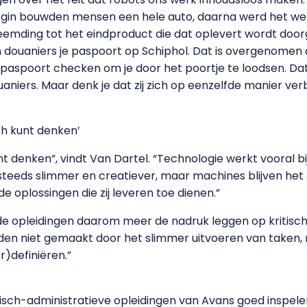
begin bouwden mensen een hele auto, daarna werd het we
reemding tot het eindproduct die dat oplevert wordt door
 douaniers je paspoort op Schiphol. Dat is overgenomen 
aspoort checken om je door het poortje te loodsen. Dat l
niers. Maar denk je dat zij zich op eenzelfde manier ve
isch kunt denken’
 kunt denken”, vindt Van Dartel. “Technologie werkt vooral
teeds slimmer en creatiever, maar machines blijven het
oplossingen die zij leveren toe dienen.”
de opleidingen daarom meer de nadruk leggen op kritisch
den niet gemaakt door het slimmer uitvoeren van taken
r)definiëren.”
isch-administratieve opleidingen van Avans goed inspel