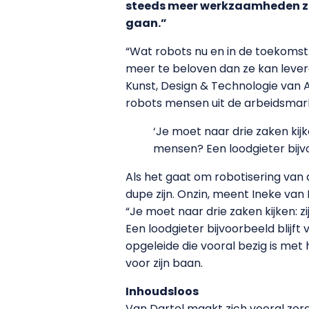
steeds meer werkzaamheden zul
gaan.”
“Wat robots nu en in de toekomst 
meer te beloven dan ze kan levere
Kunst, Design & Technologie van A
robots mensen uit de arbeidsmarkt
‘Je moet naar drie zaken kij
mensen? Een loodgieter bijvo
Als het gaat om robotisering van
dupe zijn. Onzin, meent Ineke van
“Je moet naar drie zaken kijken: 
Een loodgieter bijvoorbeeld blijft
opgeleide die vooral bezig is me
voor zijn baan.
Inhoudsloos
Van Dartel maakt zich vooral zor