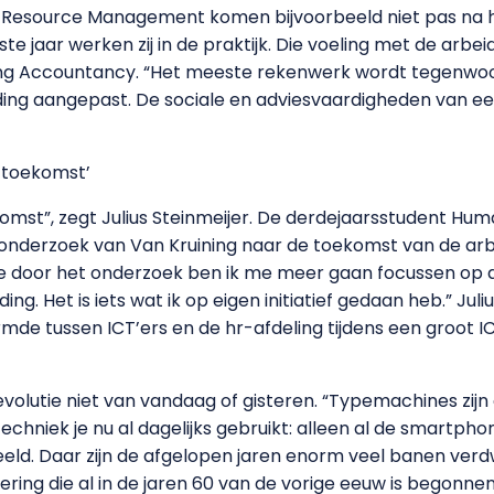
Resource Management komen bijvoorbeeld niet pas na h
rste jaar werken zij in de praktijk. Die voeling met de arb
ding Accountancy. “Het meeste rekenwerk wordt tegenwo
ding aangepast. De sociale en adviesvaardigheden van een
 toekomst’
omst”, zegt Julius Steinmeijer. De derdejaarsstudent H
derzoek van Van Kruining naar de toekomst van de arbe
e door het onderzoek ben ik me meer gaan focussen op de
ding. Het is iets wat ik op eigen initiatief gedaan heb.” Ju
rmde tussen ICT’ers en de hr-afdeling tijdens een groot I
volutie niet van vandaag of gisteren. “Typemachines zijn 
 techniek je nu al dagelijks gebruikt: alleen al de smart
eld. Daar zijn de afgelopen jaren enorm veel banen ver
ering die al in de jaren 60 van de vorige eeuw is begonnen