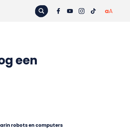
a
A
nog een
arin robots en computers