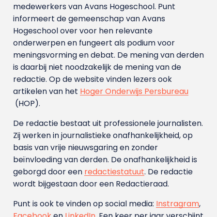
medewerkers van Avans Hoge­school. Punt
informeert de gemeenschap van Avans
Hogeschool over voor hen relevante
onderwerpen en fungeert als podium voor
meningsvorming en debat. De mening van derden
is daarbij niet noodzakelijk de mening van de
redactie. Op de website vinden lezers ook
artikelen van het
Hoger Onderwijs Persbureau
(HOP).
De redactie bestaat uit professionele journalisten.
Zij werken in journalistieke onafhankelijkheid, op
basis van vrije nieuwsgaring en zonder
beïnvloeding van derden. De onafhankelijkheid is
geborgd door een
redactiestatuut
. De redactie
wordt bijgestaan door een Redactieraad.
Punt is ook te vinden op social media:
Instragram
,
Facebook
en
LinkedIn
. Een keer per jaar verschijnt