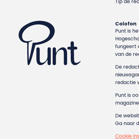
Tip de re
Colofon
Punt is h
Hoge­sch
fungeert 
van de re
De redacti
nieuwsgar
redactie 
Punt is o
magazine
De websit
Ga naar 
Cookie in