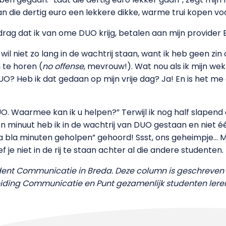
n die dertig euro een lekkere dikke, warme trui kopen v
drag dat ik van ome DUO krijg, betalen aan mijn provider 
wil niet zo lang in de wachtrij staan, want ik heb geen zi
 te horen (
no offense
, mevrouw!). Wat nou als ik mijn wek
 Heb ik dat gedaan op mijn vrije dag? Ja! En is het me gel
Waarmee kan ik u helpen?” Terwijl ik nog half slapend op 
n minuut heb ik in de wachtrij van DUO gestaan en niet é
bla bla minuten geholpen” gehoord! Ssst, ons geheimpje… M
f je niet in de rij te staan achter al die andere studenten.
udent Communicatie in Breda. Deze column is geschreven 
iding Communicatie en Punt gezamenlijk studenten leren