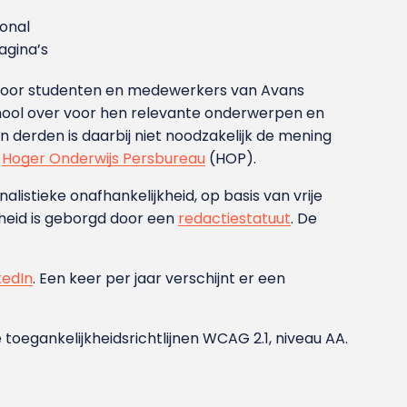
ional
gina’s
g voor studenten en medewerkers van Avans
ool over voor hen relevante onderwerpen en
derden is daarbij niet noodzakelijk de mening
t
Hoger Onderwijs Persbureau
(HOP).
nalistieke onafhankelijkheid, op basis van vrije
heid is geborgd door een
redactiestatuut
. De
kedIn
. Een keer per jaar verschijnt er een
 toegankelijkheidsrichtlijnen WCAG 2.1, niveau AA.