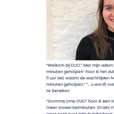
“Welkom bij DUO.” Met mijn adem i
minuten geholpen” hoor ik het aut
11 uur bel, waarin de wachttijden h
minuten geholpen.” “… u wordt ove
te bereiken.
“Stomme ome DUO” hoor ik een ste
meer zoveel belminuten. Straks mo
weer eens over mijn bundel heen b