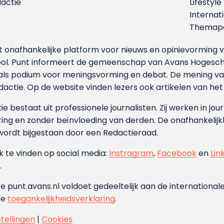
dactie
Lifestyle
Internat
Themapa
et onafhankelijke platform voor nieuws en opinievormin
ool. Punt informeert de gemeenschap van Avans Hogesch
als podium voor meningsvorming en debat. De mening van 
dactie. Op de website vinden lezers ook artikelen van he
e bestaat uit professionele journalisten. Zij werken in jour
ing en zonder beïnvloeding van derden. De onafhankelijk
wordt bijgestaan door een Redactieraad.
ok te vinden op social media:
Instragram
,
Facebook
en
Lin
.
e punt.avans.nl voldoet gedeeltelijk aan de internationale
de
toegankelijkheidsverklaring
.
stellingen
|
Cookies