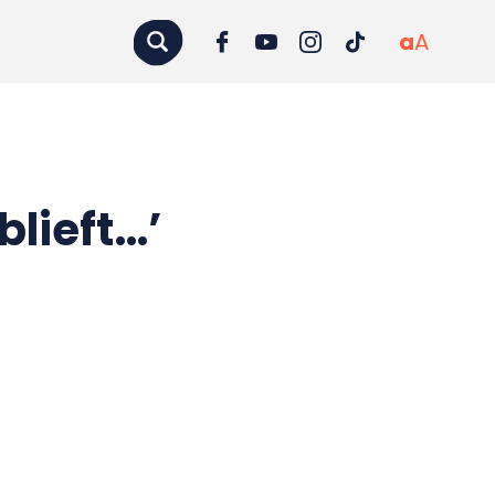
a
A
blieft…’