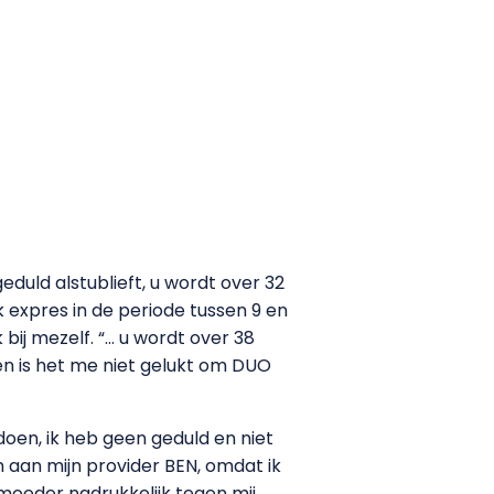
duld alstublieft, u wordt over 32
 expres in de periode tussen 9 en
 bij mezelf. “… u wordt over 38
en is het me niet gelukt om DUO
oen, ik heb geen geduld en niet
 aan mijn provider BEN, omdat ik
moeder nadrukkelijk tegen mij,