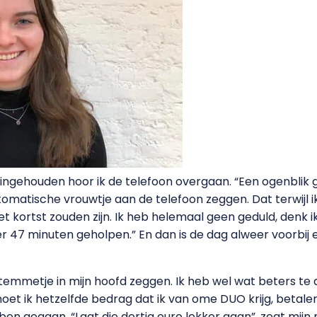
ngehouden hoor ik de telefoon overgaan. “Een ogenblik ge
omatische vrouwtje aan de telefoon zeggen. Dat terwijl ik
et kortst zouden zijn. Ik heb helemaal geen geduld, denk ik
r 47 minuten geholpen.” En dan is de dag alweer voorbij 
mmetje in mijn hoofd zeggen. Ik heb wel wat beters te d
et ik hetzelfde bedrag dat ik van ome DUO krijg, betalen
en gegaan. “Laat die dertig euro lekker gaan”, zegt mijn 