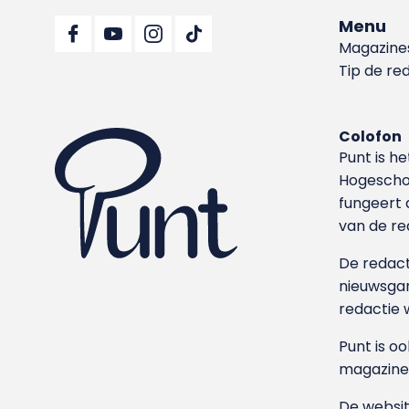
Menu
Magazine
Tip de re
Colofon
Punt is h
Hoge­sch
fungeert 
van de re
De redacti
nieuwsgar
redactie 
Punt is o
magazine
De websit