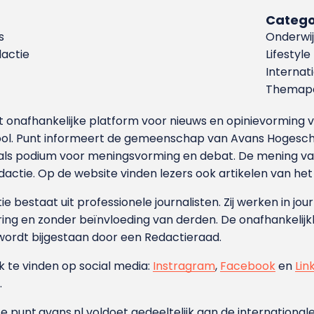
Catego
s
Onderwij
dactie
Lifestyle
Internat
Themapa
et onafhankelijke platform voor nieuws en opinievormin
ool. Punt informeert de gemeenschap van Avans Hogesch
als podium voor meningsvorming en debat. De mening van 
dactie. Op de website vinden lezers ook artikelen van he
e bestaat uit professionele journalisten. Zij werken in jour
ing en zonder beïnvloeding van derden. De onafhankelijk
wordt bijgestaan door een Redactieraad.
ok te vinden op social media:
Instragram
,
Facebook
en
Lin
.
e punt.avans.nl voldoet gedeeltelijk aan de internationale