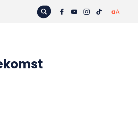
a
A
oekomst