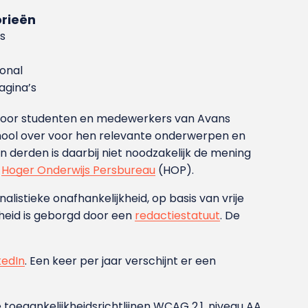
rieën
s
ional
gina’s
g voor studenten en medewerkers van Avans
ool over voor hen relevante onderwerpen en
derden is daarbij niet noodzakelijk de mening
t
Hoger Onderwijs Persbureau
(HOP).
nalistieke onafhankelijkheid, op basis van vrije
heid is geborgd door een
redactiestatuut
. De
kedIn
. Een keer per jaar verschijnt er een
 toegankelijkheidsrichtlijnen WCAG 2.1, niveau AA.