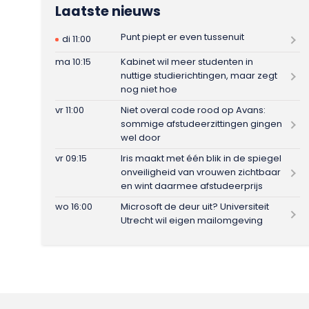
Laatste nieuws
Punt piept er even tussenuit
di 11:00
ma 10:15
Kabinet wil meer studenten in
nuttige studierichtingen, maar zegt
nog niet hoe
vr 11:00
Niet overal code rood op Avans:
sommige afstudeerzittingen gingen
wel door
vr 09:15
Iris maakt met één blik in de spiegel
onveiligheid van vrouwen zichtbaar
en wint daarmee afstudeerprijs
wo 16:00
Microsoft de deur uit? Universiteit
Utrecht wil eigen mailomgeving