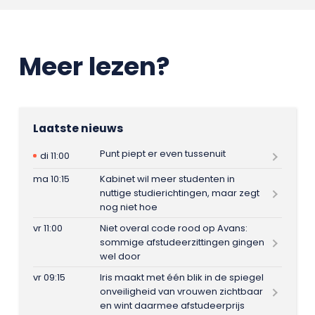
Meer lezen?
Laatste nieuws
Punt piept er even tussenuit
di 11:00
ma 10:15
Kabinet wil meer studenten in
nuttige studierichtingen, maar zegt
nog niet hoe
vr 11:00
Niet overal code rood op Avans:
sommige afstudeerzittingen gingen
wel door
vr 09:15
Iris maakt met één blik in de spiegel
onveiligheid van vrouwen zichtbaar
en wint daarmee afstudeerprijs