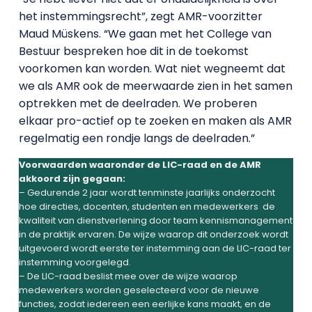
het instemmingsrecht”, zegt AMR-voorzitter
Maud Müskens. “We gaan met het College van
Bestuur bespreken hoe dit in de toekomst
voorkomen kan worden. Wat niet wegneemt dat
we als AMR ook de meerwaarde zien in het samen
optrekken met de deelraden. We proberen
elkaar pro-actief op te zoeken en maken als AMR
regelmatig een rondje langs de deelraden.”
Voorwaarden waaronder de LIC-raad en de AMR
akkoord zijn gegaan:
– Gedurende 2 jaar wordt tenminste jaarlijks onderzocht
hoe directies, docenten, studenten en medewerkers de
kwaliteit van dienstverlening door team kennismanagement
in de praktijk ervaren. De wijze waarop dit onderzoek wordt
uitgevoerd wordt eerste ter instemming aan de LIC-raad ter
instemming voorgelegd.
– De LIC-raad beslist mee over de wijze waarop
medewerkers worden geselecteerd voor de nieuwe
functies, zodat iedereen een eerlijke kans maakt, en de