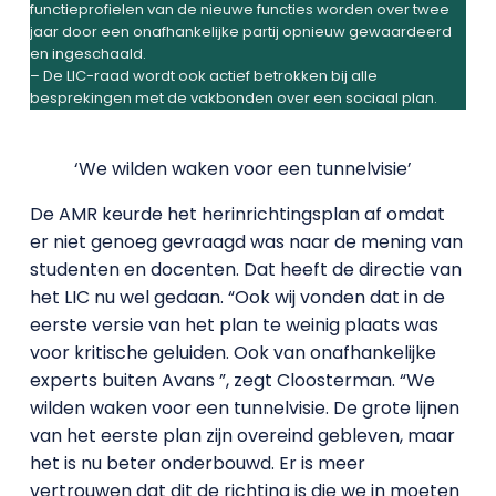
functieprofielen van de nieuwe functies worden over twee
jaar door een onafhankelijke partij opnieuw gewaardeerd
en ingeschaald.
– De LIC-raad wordt ook actief betrokken bij alle
besprekingen met de vakbonden over een sociaal plan.
‘We wilden waken voor een tunnelvisie’
De AMR keurde het herinrichtingsplan af omdat
er niet genoeg gevraagd was naar de mening van
studenten en docenten. Dat heeft de directie van
het LIC nu wel gedaan. “Ook wij vonden dat in de
eerste versie van het plan te weinig plaats was
voor kritische geluiden. Ook van onafhankelijke
experts buiten Avans ”, zegt Cloosterman. “We
wilden waken voor een tunnelvisie. De grote lijnen
van het eerste plan zijn overeind gebleven, maar
het is nu beter onderbouwd. Er is meer
vertrouwen dat dit de richting is die we in moeten