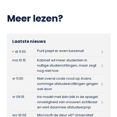
Meer lezen?
Laatste nieuws
Punt piept er even tussenuit
di 11:00
ma 10:15
Kabinet wil meer studenten in
nuttige studierichtingen, maar zegt
nog niet hoe
vr 11:00
Niet overal code rood op Avans:
sommige afstudeerzittingen gingen
wel door
vr 09:15
Iris maakt met één blik in de spiegel
onveiligheid van vrouwen zichtbaar
en wint daarmee afstudeerprijs
wo 16:00
Microsoft de deur uit? Universiteit