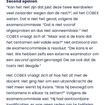
Second opinion
“Kan het niet zijn dat juist deze twee leerdoelen
veel zwaarder wegen dan de rest?”, wil het COBEX
weten. Dat is niet het geval, volgens de
examencommissie. “Dat is niet vooraf
afgesproken en dus niet aanneembaar.” Het
COBEX vraagt zich af: “Maar wat is de kans dat
het tentamen wél valide was?” Het antwoord van
de examencommissie is resoluut: “Die kans is er
niet. We hebben zelfs een externe examinator om
een
second opinion
gevraagd. Die zei ook dat de
toets niet deugde.”
Het COBEX vraagt zich af hoe het zit met de
docent. Het ging hier om een uitzendkracht die
niet meer werkt bij Avans. “Was hij bevoegd om
tentamens in elkaar te zetten?” Volgens de
examencommissie wel. “Hij had aantoonbare
kwalificaties, er was geen reden om te twijfelen