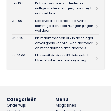
ma 10:15
Kabinet wil meer studenten in
nuttige studierichtingen, maar zegt
nog niet hoe
vr 11:00
Niet overal code rood op Avans:
sommige afstudeerzittingen gingen
wel door
vr 09:15
Iris maakt met één blik in de spiegel
onveiligheid van vrouwen zichtbaar
en wint daarmee afstudeerprijs
wo 16:00
Microsoft de deur uit? Universiteit
Utrecht wil eigen mailomgeving
Categorieën
Menu
Onderwijs
Magazines