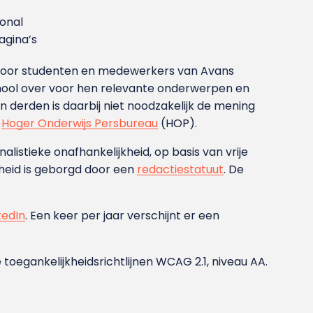
ional
gina’s
g voor studenten en medewerkers van Avans
ool over voor hen relevante onderwerpen en
derden is daarbij niet noodzakelijk de mening
t
Hoger Onderwijs Persbureau
(HOP).
nalistieke onafhankelijkheid, op basis van vrije
heid is geborgd door een
redactiestatuut
. De
kedIn
. Een keer per jaar verschijnt er een
 toegankelijkheidsrichtlijnen WCAG 2.1, niveau AA.