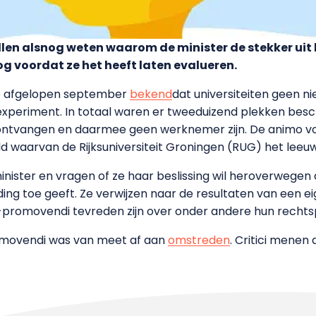
llen alsnog weten waarom de minister de stekker uit
 voordat ze het heeft laten evalueren.
e afgelopen september
bekend
dat universiteiten geen 
experiment. In totaal waren er tweeduizend plekken bes
 ontvangen en daarmee geen werknemer zijn. De animo vo
 waarvan de Rijksuniversiteit Groningen (RUG) het leeu
inister en vragen of ze haar beslissing wil heroverwegen
iding toe geeft. Ze verwijzen naar de resultaten van een e
-promovendi tevreden zijn over onder andere hun rechtsp
movendi was van meet af aan
omstreden
. Critici mene