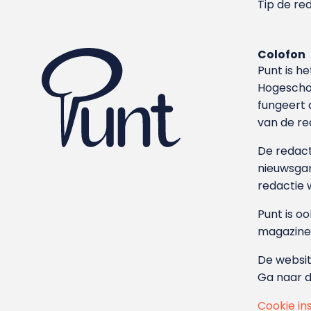
Tip de re
Colofon
Punt is h
Hoge­sch
fungeert 
van de re
De redacti
nieuwsgar
redactie 
Punt is o
magazine
De websit
Ga naar 
Cookie in