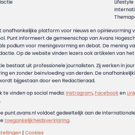
dactie
Lifestyle
Internat
Themapa
et onafhankelijke platform voor nieuws en opinievormin
ool. Punt informeert de gemeenschap van Avans Hogesch
als podium voor meningsvorming en debat. De mening van 
dactie. Op de website vinden lezers ook artikelen van he
e bestaat uit professionele journalisten. Zij werken in jour
ing en zonder beïnvloeding van derden. De onafhankelijk
wordt bijgestaan door een Redactieraad.
ok te vinden op social media:
Instragram
,
Facebook
en
Lin
.
e punt.avans.nl voldoet gedeeltelijk aan de internationale
de
toegankelijkheidsverklaring
.
stellingen
|
Cookies