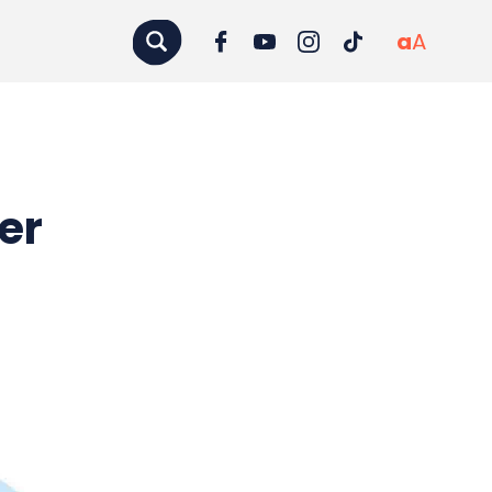
a
A
er