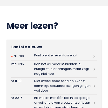
Meer lezen?
Laatste nieuws
Punt piept er even tussenuit
di 11:00
ma 10:15
Kabinet wil meer studenten in
nuttige studierichtingen, maar zegt
nog niet hoe
vr 11:00
Niet overal code rood op Avans:
sommige afstudeerzittingen gingen
wel door
vr 09:15
Iris maakt met één blik in de spiegel
onveiligheid van vrouwen zichtbaar
en wint daarmee afstudeerprijs