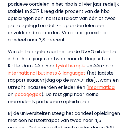
positieve oordelen in het hbo is al vier jaar redelijk
stabiel. In 2017 kreeg drie procent van de hbo-
opleidingen een ‘hersteltraject’ van één of twee
jaar opgelegd omdat ze op onderdelen een
onvoldoende scoorden. Vorig jaar groeide dit
aandeel naar 3,8 procent.
Van de tien ‘gele kaarten’ die de NVAO uitdeelde
in het hbo gingen er twee naar de Hogeschool
Rotterdam: één voor
fysiotherapie
en één voor
international business & languages
(het laatste
rapport staat vrijdag op de NVAO-site). Avans en
Utrecht incasseerden er ieder één (
informatica
en
pedagogiek
). De rest ging naar kleine,
merendeels particuliere opleidingen.
Bij de universiteiten steeg het aandeel opleidingen
met een hersteltraject van twee naar 4,5
procent. Dat is nog altijd veel minder dan in 2015,