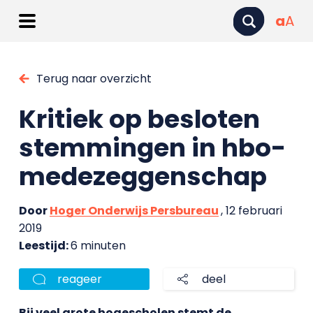
a
A
Terug naar overzicht
Kritiek op besloten
stemmingen in hbo-
medezeggenschap
Door
Hoger Onderwijs Persbureau
, 12 februari
2019
Leestijd:
6 minuten
reageer
deel
Bij veel grote hogescholen stemt de