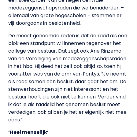
een steekproef. Van de negen centrale
medezeggenschapsraden die we benaderden –
allemaal van grote hogescholen – stemmen er
vijf doorgaans in beslotenheid.
De meest genoemde reden is dat de raad als één
blok een standpunt wil innemen tegenover het
college van bestuur. Dat zegt ook Arie Rinzema
van de Vereniging van medezeggenschapsraden
in het hbo. Hij deed het zelf ook altijd zo, toen hij
voorzitter was van de cmr van Fontys. “Je neemt
als raad samen een besluit, daar gaat het om. De
stemverhoudingen zijn niet interessant en het
bestuur hoeft die ook niet te kennen. Verder vind
ik dat je als raadslid het genomen besluit moet
verdedigen, ook al ben je het er eigenlijk niet mee
eens.”
‘Heel menselijk’