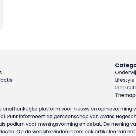
Catego
s
Onderwij
dactie
Lifestyle
Internat
Themapa
et onafhankelijke platform voor nieuws en opinievormin
ool. Punt informeert de gemeenschap van Avans Hogesch
als podium voor meningsvorming en debat. De mening van 
dactie. Op de website vinden lezers ook artikelen van he