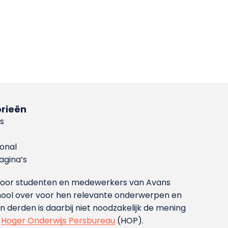
rieën
s
ional
gina’s
g voor studenten en medewerkers van Avans
ool over voor hen relevante onderwerpen en
derden is daarbij niet noodzakelijk de mening
t
Hoger Onderwijs Persbureau
(HOP).