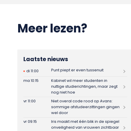
Meer lezen?
Laatste nieuws
Punt piept er even tussenuit
di 11:00
ma 10:15
Kabinet wil meer studenten in
nuttige studierichtingen, maar zegt
nog niet hoe
vr 11:00
Niet overal code rood op Avans:
sommige afstudeerzittingen gingen
wel door
vr 09:15
Iris maakt met één blik in de spiegel
onveiligheid van vrouwen zichtbaar