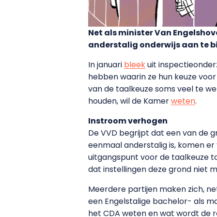
Net als minister Van Engelsho
anderstalig onderwijs aan te b
In januari
bleek
uit inspectieonder
hebben waarin ze hun keuze voor 
van de taalkeuze soms veel te wen
houden, wil de Kamer
weten
.
Instroom verhogen
De VVD begrijpt dat een van de g
eenmaal anderstalig is, komen er 
uitgangspunt voor de taalkeuze to
dat instellingen deze grond niet
Meerdere partijen maken zich, net
een Engelstalige bachelor- als m
het CDA weten en wat wordt de r