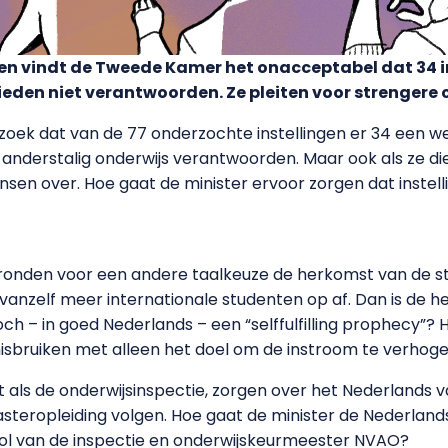
ven vindt de Tweede Kamer het onacceptabel dat 34 i
ieden niet verantwoorden. Ze pleiten voor strengere 
zoek dat van de 77 onderzochte instellingen er 34 een we
anderstalig onderwijs verantwoorden. Maar ook als ze di
sen over. Hoe gaat de minister ervoor zorgen dat instell
ronden voor een andere taalkeuze de herkomst van de stu
vanzelf meer internationale studenten op af. Dan is de h
ch – in goed Nederlands – een “selffulfilling prophecy”? 
 misbruiken met alleen het doel om de instroom te verhog
 als de onderwijsinspectie, zorgen over het Nederlands va
asteropleiding volgen. Hoe gaat de minister de Nederland
ol van de inspectie en onderwijskeurmeester NVAO?