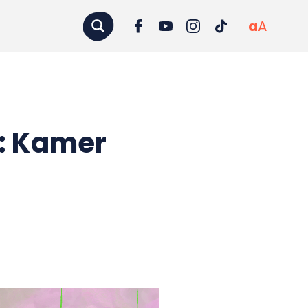
a
A
: Kamer