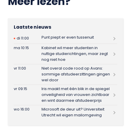
Meer lezen?
Laatste nieuws
Punt piept er even tussenuit
di 11:00
ma 10:15
Kabinet wil meer studenten in
nuttige studierichtingen, maar zegt
nog niet hoe
vr 11:00
Niet overal code rood op Avans:
sommige afstudeerzittingen gingen
wel door
vr 09:15
Iris maakt met één blik in de spiegel
onveiligheid van vrouwen zichtbaar
en wint daarmee afstudeerprijs
wo 16:00
Microsoft de deur uit? Universiteit
Utrecht wil eigen mailomgeving