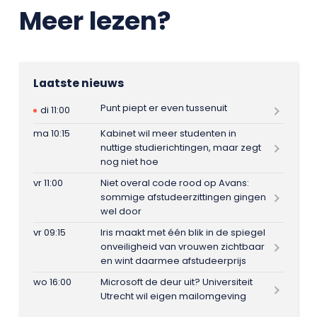
Meer lezen?
Laatste nieuws
Punt piept er even tussenuit
di 11:00
ma 10:15
Kabinet wil meer studenten in
nuttige studierichtingen, maar zegt
nog niet hoe
vr 11:00
Niet overal code rood op Avans:
sommige afstudeerzittingen gingen
wel door
vr 09:15
Iris maakt met één blik in de spiegel
onveiligheid van vrouwen zichtbaar
en wint daarmee afstudeerprijs
wo 16:00
Microsoft de deur uit? Universiteit
Utrecht wil eigen mailomgeving