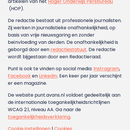
artikelen van het
Hoger Onderwijs Persbureau
(HOP).
De redactie bestaat uit professionele journalisten.
Zij werken in journalistieke onafhankelijkheid, op
basis van vrije nieuwsgaring en zonder
beïnvloeding van derden. De onafhankelijkheid is
geborgd door een
redactiestatuut
. De redactie
wordt bijgestaan door een Redactieraad.
Punt is ook te vinden op social media:
Instragram
,
Facebook
en
LinkedIn
. Een keer per jaar verschijnt
er een magazine.
De website punt.avans.nl voldoet gedeeltelijk aan
de internationale toegankelijkheidsrichtlijnen
WCAG 2.1, niveau AA. Ga naar de
toegankelijkheidsverklaring
.
Cookie instellingen
|
Cookies