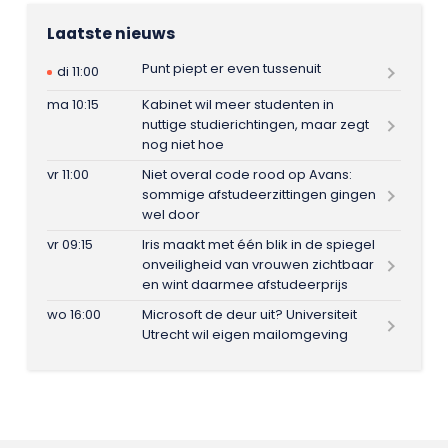
Laatste nieuws
Punt piept er even tussenuit
di 11:00
ma 10:15
Kabinet wil meer studenten in
nuttige studierichtingen, maar zegt
nog niet hoe
vr 11:00
Niet overal code rood op Avans:
sommige afstudeerzittingen gingen
wel door
vr 09:15
Iris maakt met één blik in de spiegel
onveiligheid van vrouwen zichtbaar
en wint daarmee afstudeerprijs
wo 16:00
Microsoft de deur uit? Universiteit
Utrecht wil eigen mailomgeving