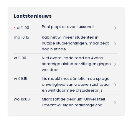
Laatste nieuws
Punt piept er even tussenuit
di 11:00
ma 10:15
Kabinet wil meer studenten in
nuttige studierichtingen, maar zegt
nog niet hoe
vr 11:00
Niet overal code rood op Avans:
sommige afstudeerzittingen gingen
wel door
vr 09:15
Iris maakt met één blik in de spiegel
onveiligheid van vrouwen zichtbaar
en wint daarmee afstudeerprijs
wo 16:00
Microsoft de deur uit? Universiteit
Utrecht wil eigen mailomgeving