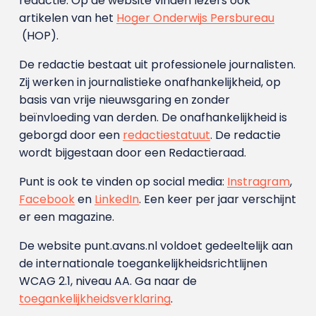
redactie. Op de website vinden lezers ook
artikelen van het
Hoger Onderwijs Persbureau
(HOP).
De redactie bestaat uit professionele journalisten.
Zij werken in journalistieke onafhankelijkheid, op
basis van vrije nieuwsgaring en zonder
beïnvloeding van derden. De onafhankelijkheid is
geborgd door een
redactiestatuut
. De redactie
wordt bijgestaan door een Redactieraad.
Punt is ook te vinden op social media:
Instragram
,
Facebook
en
LinkedIn
. Een keer per jaar verschijnt
er een magazine.
De website punt.avans.nl voldoet gedeeltelijk aan
de internationale toegankelijkheidsrichtlijnen
WCAG 2.1, niveau AA. Ga naar de
toegankelijkheidsverklaring
.