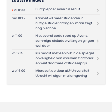
Laatste nieuws
Punt piept er even tussenuit
di 11:00
ma 10:15
Kabinet wil meer studenten in
nuttige studierichtingen, maar zegt
nog niet hoe
vr 11:00
Niet overal code rood op Avans:
sommige afstudeerzittingen gingen
wel door
vr 09:15
Iris maakt met één blik in de spiegel
onveiligheid van vrouwen zichtbaar
en wint daarmee afstudeerprijs
wo 16:00
Microsoft de deur uit? Universiteit
Utrecht wil eigen mailomgeving