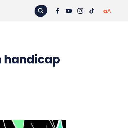
a
A
n handicap