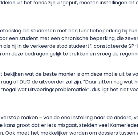
delen uit het fonds zijn uitgeput, moeten instellingen dit 
dietoeslag die studenten met een functiebeperking bij 
Voor een student met een chronische beperking, die zeven
n als hij in de verkeerde stad studeert”, constateerde S
 om deze bedragen gelijk te trekken en vroeg de regeri
t bekijken wat de beste manier is om deze motie uit te 
raag of DUO de uitvoerder zal zijn. “Daar zitten nog wat 
“nogal wat uitvoeringsproblematiek”, dus ligt het niet 
erstap maken – van de ene instelling naar de andere, van
e kans groot dat er iets misgaat, stelden veel Kamerled
 Ook moet het makkelijker worden om dossiers tussen ver