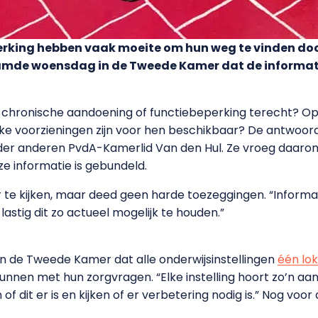
rking hebben vaak moeite om hun weg te vinden doo
amde woensdag in de Tweede Kamer dat de informat
 chronische aandoening of functiebeperking terecht? O
e voorzieningen zijn voor hen beschikbaar? De antwoord
onder anderen PvdA-Kamerlid Van den Hul. Ze vroeg daarom 
e informatie is gebundeld.
 te kijken, maar deed geen harde toezeggingen. “Infor
s lastig dit zo actueel mogelijk te houden.”
van de Tweede Kamer dat alle onderwijsinstellingen
één lo
kunnen met hun zorgvragen. “Elke instelling hoort zo’n a
f dit er is en kijken of er verbetering nodig is.” Nog v