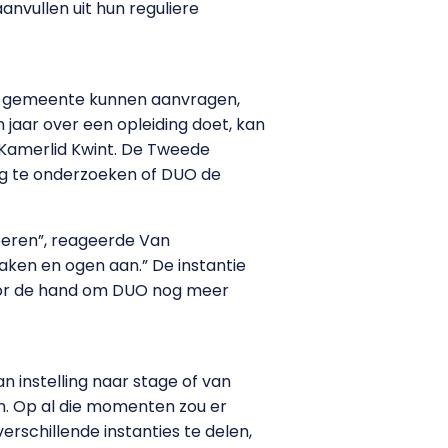
aanvullen uit hun reguliere
hun gemeente kunnen aanvragen,
 jaar over een opleiding doet, kan
P-Kamerlid Kwint. De Tweede
ng te onderzoeken of DUO de
voeren”, reageerde Van
haken en ogen aan.” De instantie
voor de hand om DUO nog meer
 instelling naar stage of van
en. Op al die momenten zou er
schillende instanties te delen,