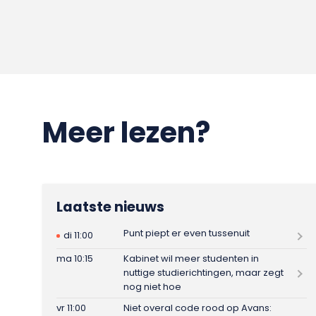
Meer lezen?
Laatste nieuws
Punt piept er even tussenuit
di 11:00
ma 10:15
Kabinet wil meer studenten in
nuttige studierichtingen, maar zegt
nog niet hoe
vr 11:00
Niet overal code rood op Avans: