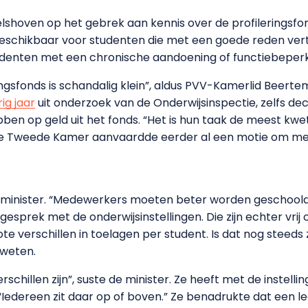
shoven op het gebrek aan kennis over de profileringsf
n beschikbaar voor studenten die met een goede reden ve
udenten met een chronische aandoening of functiebeperk
ngsfonds is schandalig klein”, aldus PVV-Kamerlid Beertema
ig jaar
uit onderzoek van de Onderwijsinspectie, zelfs d
en op geld uit het fonds. “Het is hun taak de meest kwets
 De Tweede Kamer aanvaardde eerder al een motie om me
 minister. “Medewerkers moeten beter worden geschoold z
esprek met de onderwijsinstellingen. Die zijn echter vrij o
te verschillen in toelagen per student. Is dat nog steeds
 weten.
rschillen zijn”, suste de minister. Ze heeft met de instel
Iedereen zit daar op of boven.” Ze benadrukte dat een l