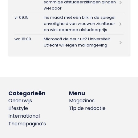
sommige afstudeerzittingen gingen
wel door
vr 09:15
Iris maakt met één blik in de spiegel
onveiligheid van vrouwen zichtbaar
en wint daarmee afstudeerprijs
wo 16:00
Microsoft de deur uit? Universiteit
Utrecht wil eigen mailomgeving
Categorieën
Menu
Onderwijs
Magazines
Lifestyle
Tip de redactie
International
Themapagina’s