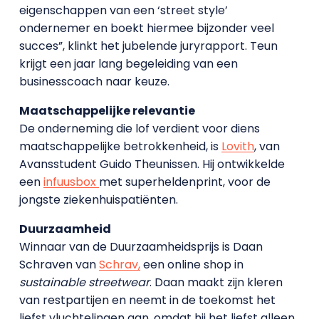
eigenschappen van een ‘street style’
ondernemer en boekt hiermee bijzonder veel
succes”, klinkt het jubelende juryrapport. Teun
krijgt een jaar lang begeleiding van een
businesscoach naar keuze.
Maatschappelijke relevantie
De onderneming die lof verdient voor diens
maatschappelijke betrokkenheid, is
Lovith
, van
Avansstudent Guido Theunissen. Hij ontwikkelde
een
infuusbox
met superheldenprint, voor de
jongste ziekenhuispatiënten.
Duurzaamheid
Winnaar van de Duurzaamheidsprijs is Daan
Schraven van
Schrav,
een online shop in
sustainable streetwear
. Daan maakt zijn kleren
van restpartijen en neemt in de toekomst het
liefst vluchtelingen aan, omdat hij het liefst alleen