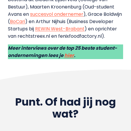
Bestuur), Maarten Kroonenburg (Oud-student
Avans en
succesvol ondernemer
), Grace Boldwijn
(
BoCari
) en Arthur Nijhuis (Business Developer
Startups bij
REWIN West-Brabant
) en oprichter
van rechtstreex.nl en fenixfoodfactory.nl).
Meer interviews over de top 25 beste student-
ondernemingen lees je
hier
.
Punt. Of had jij nog
wat?