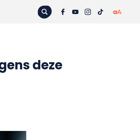
a
A
lgens deze