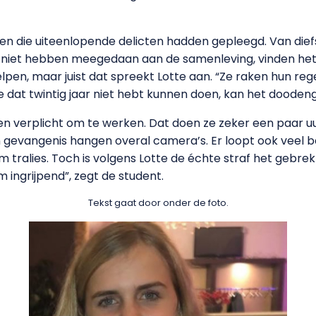
nten die uiteenlopende delicten hadden gepleegd. Van die
 niet hebben meegedaan aan de samenleving, vinden het 
helpen, maar juist dat spreekt Lotte aan. “Ze raken hun r
je dat twintig jaar niet hebt kunnen doen, kan het doodeng z
en verplicht om te werken. Dat doen ze zeker een paar uu
gevangenis hangen overal camera’s. Er loopt ook veel beve
am tralies. Toch is volgens Lotte de échte straf het gebrek
m ingrijpend”, zegt de student.
Tekst gaat door onder de foto.