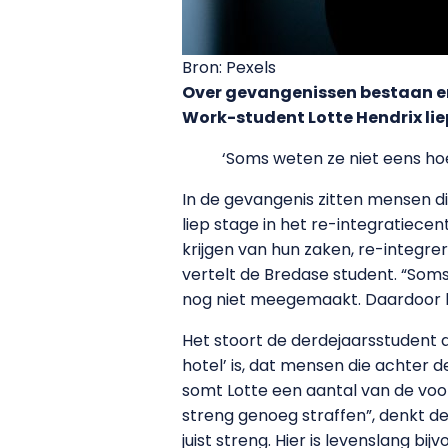
Bron: Pexels
Over gevangenissen bestaan er 
Work-student Lotte Hendrix liep
‘Soms weten ze niet eens h
In de gevangenis zitten mensen d
liep stage in het re-integratiece
krijgen van hun zaken, re-integre
vertelt de Bredase student. “So
nog niet meegemaakt. Daardoor ka
Het stoort de derdejaarsstudent 
hotel’ is, dat mensen die achter d
somt Lotte een aantal van de voo
streng genoeg straffen”, denkt de
juist streng. Hier is levenslang bij