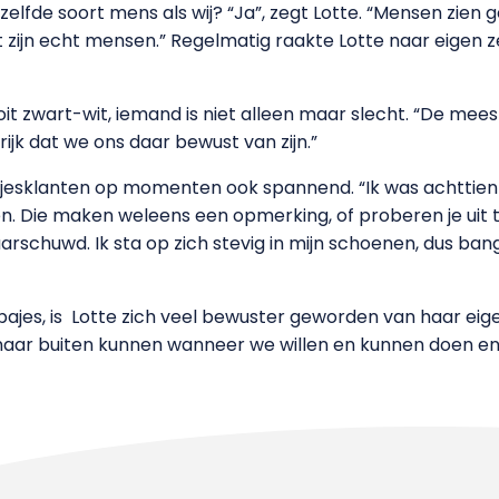
zelfde soort mens als wij? “Ja”, zegt Lotte. “Mensen zien
et zijn echt mensen.” Regelmatig raakte Lotte naar eigen 
ooit zwart-wit, iemand is niet alleen maar slecht. “De m
rijk dat we ons daar bewust van zijn.”
esklanten op momenten ook spannend. “Ik was achttien t
. Die maken weleens een opmerking, of proberen je uit t
schuwd. Ik sta op zich stevig in mijn schoenen, dus bang wa
es, is Lotte zich veel bewuster geworden van haar eigen vri
n naar buiten kunnen wanneer we willen en kunnen doen en