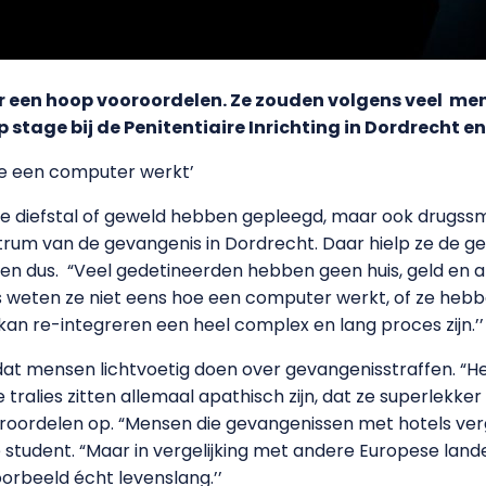
een hoop vooroordelen. Ze zouden volgens veel mensen
 stage bij de Penitentiaire Inrichting in Dordrecht e
oe een computer werkt’
ie diefstal of geweld hebben gepleegd, maar ook drugs
ntrum van de gevangenis in Dordrecht. Daar hielp ze de g
ren dus. “Veel gedetineerden hebben geen huis, geld en 
ms weten ze niet eens hoe een computer werkt, of ze he
n re-integreren een heel complex en lang proces zijn.’’
dat mensen lichtvoetig doen over gevangenisstraffen. “He
e tralies zitten allemaal apathisch zijn, dat ze superlekke
roordelen op. “Mensen die gevangenissen met hotels verg
 student. “Maar in vergelijking met andere Europese lande
voorbeeld écht levenslang.’’