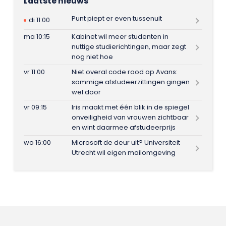
Laatste nieuws
Punt piept er even tussenuit
di 11:00
ma 10:15
Kabinet wil meer studenten in
nuttige studierichtingen, maar zegt
nog niet hoe
vr 11:00
Niet overal code rood op Avans:
sommige afstudeerzittingen gingen
wel door
vr 09:15
Iris maakt met één blik in de spiegel
onveiligheid van vrouwen zichtbaar
en wint daarmee afstudeerprijs
wo 16:00
Microsoft de deur uit? Universiteit
Utrecht wil eigen mailomgeving