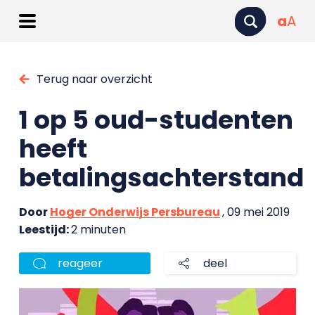
a
A
Terug naar overzicht
1 op 5 oud-studenten
heeft
betalingsachterstand
Door
Hoger Onderwijs Persbureau
, 09 mei 2019
Leestijd:
2 minuten
reageer
deel