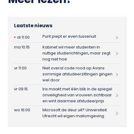
Laatste nieuws
Punt piept er even tussenuit
di 11:00
ma 10:15
Kabinet wil meer studenten in
nuttige studierichtingen, maar zegt
nog niet hoe
vr 11:00
Niet overal code rood op Avans:
sommige afstudeerzittingen gingen
wel door
vr 09:15
Iris maakt met één blik in de spiegel
onveiligheid van vrouwen zichtbaar
en wint daarmee afstudeerprijs
wo 16:00
Microsoft de deur uit? Universiteit
Utrecht wil eigen mailomgeving