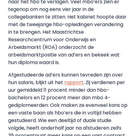
naar het hbo te verlagen. Veel mbo’ers zien er
tegenop om nog eens vier jaar in de
collegebanken te zitten. Het kabinet hoopte daar
met de tweejarige hbo-opleidingen verandering
in te brengen. Het Maastrichtse
Researchcentrum voor Onderwijs en
Arbeidsmarkt (ROA) onderzocht de
arbeidsmarktpositie van ad’ers en bekeek wat
hun diploma waard is.
Afgestudeerde ad’ers kunnen tevreden zijn over
hun salaris, blijkt uit het
rapport
. Zij verdienen per
uur gemiddeld 11 procent minder dan hbo-
bachelors en 12 procent meer dan mbo 4-
gediplomeerden. Ook maken ze evenveel kans op
een vaste baan als hbo’ers die in voltijd hebben
gestudeerd. Wie een deeltijd of duale studie
volgde, heeft anderhalf jaar na afstuderen zelfs
35 procentpunt meer kans op een vast contract.