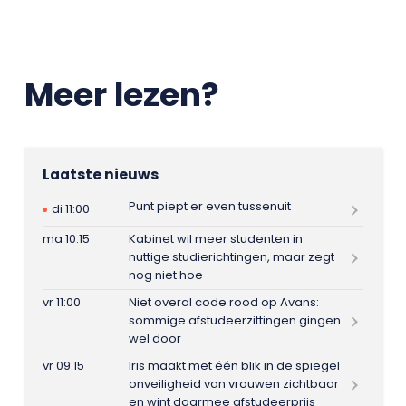
Meer lezen?
Laatste nieuws
Punt piept er even tussenuit
di 11:00
ma 10:15
Kabinet wil meer studenten in
nuttige studierichtingen, maar zegt
nog niet hoe
vr 11:00
Niet overal code rood op Avans:
sommige afstudeerzittingen gingen
wel door
vr 09:15
Iris maakt met één blik in de spiegel
onveiligheid van vrouwen zichtbaar
en wint daarmee afstudeerprijs