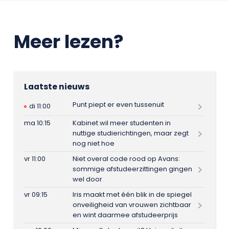
Meer lezen?
Laatste nieuws
Punt piept er even tussenuit
di 11:00
ma 10:15
Kabinet wil meer studenten in
nuttige studierichtingen, maar zegt
nog niet hoe
vr 11:00
Niet overal code rood op Avans:
sommige afstudeerzittingen gingen
wel door
vr 09:15
Iris maakt met één blik in de spiegel
onveiligheid van vrouwen zichtbaar
en wint daarmee afstudeerprijs