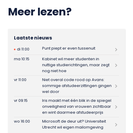
Meer lezen?
Laatste nieuws
Punt piept er even tussenuit
di 11:00
ma 10:15
Kabinet wil meer studenten in
nuttige studierichtingen, maar zegt
nog niet hoe
vr 11:00
Niet overal code rood op Avans:
sommige afstudeerzittingen gingen
wel door
vr 09:15
Iris maakt met één blik in de spiegel
onveiligheid van vrouwen zichtbaar
en wint daarmee afstudeerprijs
wo 16:00
Microsoft de deur uit? Universiteit
Utrecht wil eigen mailomgeving