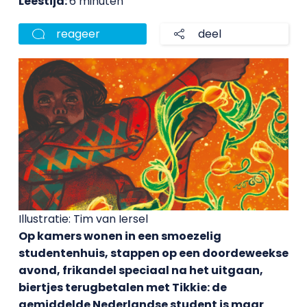
Leestijd:
6 minuten
reageer
deel
Illustratie: Tim van Iersel
Op kamers wonen in een smoezelig
studentenhuis, stappen op een doordeweekse
avond, frikandel speciaal na het uitgaan,
biertjes terugbetalen met Tikkie: de
gemiddelde Nederlandse student is maar