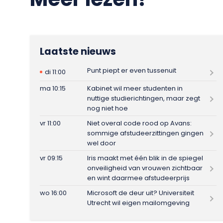
Laatste nieuws
Punt piept er even tussenuit
di 11:00
ma 10:15
Kabinet wil meer studenten in
nuttige studierichtingen, maar zegt
nog niet hoe
vr 11:00
Niet overal code rood op Avans:
sommige afstudeerzittingen gingen
wel door
vr 09:15
Iris maakt met één blik in de spiegel
onveiligheid van vrouwen zichtbaar
en wint daarmee afstudeerprijs
wo 16:00
Microsoft de deur uit? Universiteit
Utrecht wil eigen mailomgeving