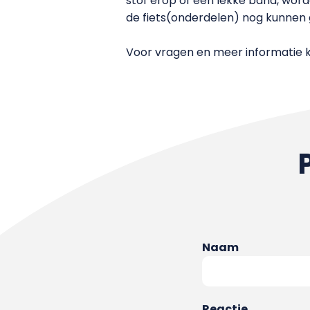
stof erop of een lekke band, wor
de fiets(onderdelen) nog kunnen 
Voor vragen en meer informatie kun
Naam
Reactie