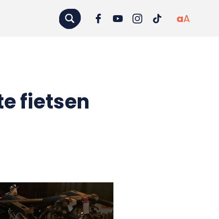
a
A
e fietsen