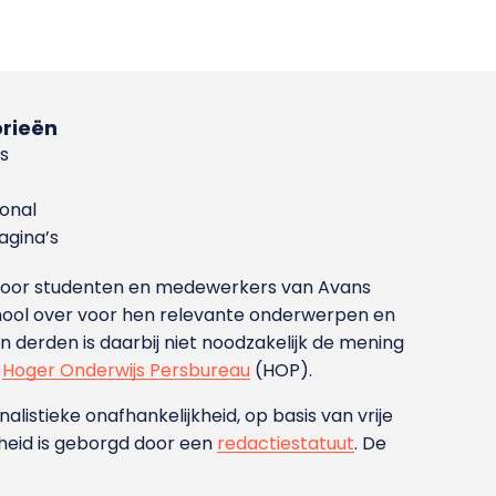
rieën
s
ional
gina’s
g voor studenten en medewerkers van Avans
ool over voor hen relevante onderwerpen en
derden is daarbij niet noodzakelijk de mening
t
Hoger Onderwijs Persbureau
(HOP).
nalistieke onafhankelijkheid, op basis van vrije
heid is geborgd door een
redactiestatuut
. De