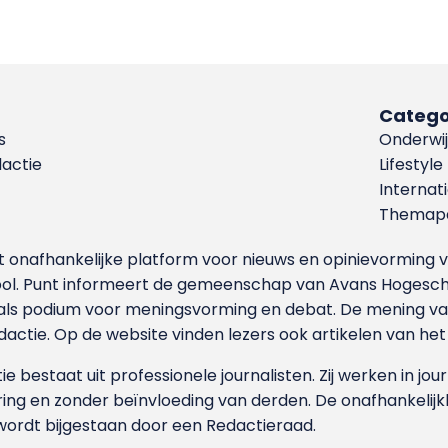
Catego
s
Onderwij
dactie
Lifestyle
Internat
Themapa
et onafhankelijke platform voor nieuws en opinievormin
ool. Punt informeert de gemeenschap van Avans Hogesch
als podium voor meningsvorming en debat. De mening van 
dactie. Op de website vinden lezers ook artikelen van he
e bestaat uit professionele journalisten. Zij werken in jour
ing en zonder beïnvloeding van derden. De onafhankelijk
wordt bijgestaan door een Redactieraad.