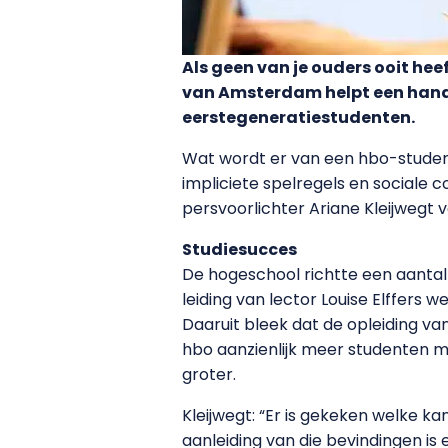
Als geen van je ouders ooit hee
van Amsterdam helpt een hand
eerstegeneratiestudenten.
Wat wordt er van een hbo-student 
impliciete spelregels en sociale co
persvoorlichter Ariane Kleijwegt 
Studiesucces
De hogeschool richtte een aantal
leiding van lector Louise Elffer
Daaruit bleek dat de opleiding va
hbo aanzienlijk meer studenten me
groter.
Kleijwegt: “Er is gekeken welke k
aanleiding van die bevindingen is