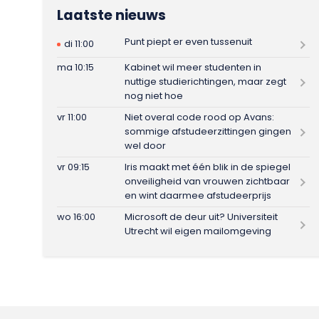
Laatste nieuws
Punt piept er even tussenuit
di 11:00
ma 10:15
Kabinet wil meer studenten in
nuttige studierichtingen, maar zegt
nog niet hoe
vr 11:00
Niet overal code rood op Avans:
sommige afstudeerzittingen gingen
wel door
vr 09:15
Iris maakt met één blik in de spiegel
onveiligheid van vrouwen zichtbaar
en wint daarmee afstudeerprijs
wo 16:00
Microsoft de deur uit? Universiteit
Utrecht wil eigen mailomgeving