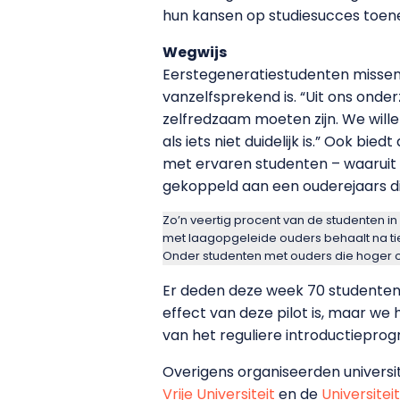
hun kansen op studiesucces toen
Wegwijs
Eerstegeneratiestudenten missen
vanzelfsprekend is. “Uit ons onde
zelfredzaam moeten zijn. We wille
als iets niet duidelijk is.” Ook b
met ervaren studenten – waaruit z
gekoppeld aan een ouderejaars di
Zo’n veertig procent van de studenten in 
met laagopgeleide ouders behaalt na tie
Onder studenten met ouders die hoger on
Er deden deze week 70 studente
effect van deze pilot is, maar w
van het reguliere introductieprog
Overigens organiseerden universi
Vrije Universiteit
en de
Universitei