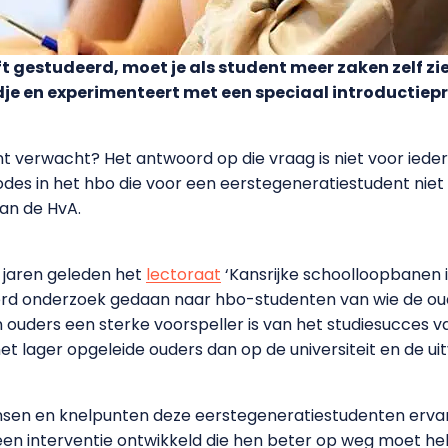
ft gestudeerd, moet je als student meer zaken zelf zi
je en experimenteert met een speciaal introductie
verwacht? Het antwoord op die vraag is niet voor iedere
des in het hbo die voor een eerstegeneratiestudent niet alti
van de HvA.
 jaren geleden het
lectoraat
‘Kansrijke schoolloopbanen i
s werd onderzoek gedaan naar hbo-studenten van wie de o
n ouders een sterke voorspeller is van het studiesucces va
t lager opgeleide ouders dan op de universiteit en de uit
ansen en knelpunten deze eerstegeneratiestudenten ervar
 een interventie ontwikkeld die hen beter op weg moet hel