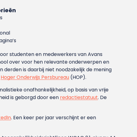
rieën
s
ional
gina’s
g voor studenten en medewerkers van Avans
ool over voor hen relevante onderwerpen en
derden is daarbij niet noodzakelijk de mening
t
Hoger Onderwijs Persbureau
(HOP).
nalistieke onafhankelijkheid, op basis van vrije
heid is geborgd door een
redactiestatuut
. De
kedIn
. Een keer per jaar verschijnt er een