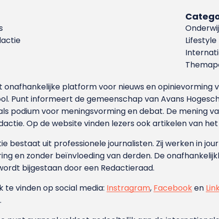
Catego
s
Onderwij
dactie
Lifestyle
Internat
Themapa
et onafhankelijke platform voor nieuws en opinievormin
ool. Punt informeert de gemeenschap van Avans Hogesch
als podium voor meningsvorming en debat. De mening van 
dactie. Op de website vinden lezers ook artikelen van he
e bestaat uit professionele journalisten. Zij werken in jour
ing en zonder beïnvloeding van derden. De onafhankelijk
wordt bijgestaan door een Redactieraad.
ok te vinden op social media:
Instragram
,
Facebook
en
Lin
.