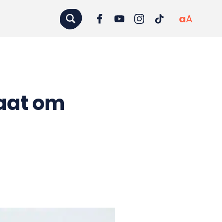
a
A
laat om