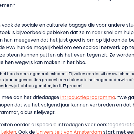
emen.”
 vaak de sociale en culturele bagage die voor andere s
rzoek is bijvoorbeeld gebleken dat ze minder snel om hul
n hun meegeven dat het juist goed is om op tijd aan de be
iedt de HvA hun de mogelijkheid om een sociaal netwerk op 
e steun kunnen putten als het even tegen zit. Ze worden
e hen wegwijs kan maken in het hbo.
het hbo is eerstegeneratiestudent. Zij vallen eerder uit en switchen 
n jaar ongeveer tien procent een diploma in het hoger onderwijs of 
derwijs hebben genoten, is dit 17 procent.
n mee aan het driedaagse
introductieprogramma
. “We g
e hopen dat we het volgend jaar kunnen verbreden en dat 
ramma”, aldus Kleijwegt.
teiten eerder al speciale introdagen voor eerstegenerati
t Leiden
. Ook de
Universiteit van Amsterdam
start met ee