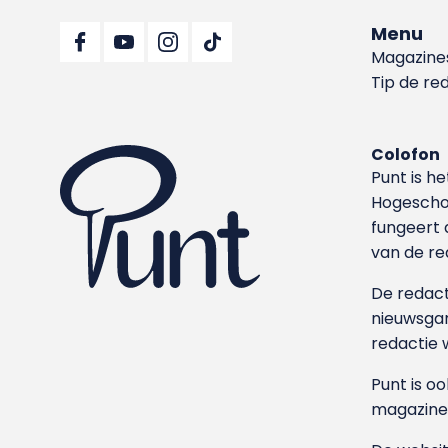
Menu
Magazine
Tip de re
Colofon
Punt is h
Hoge­sch
fungeert 
van de re
De redacti
nieuwsgar
redactie 
Punt is o
magazine