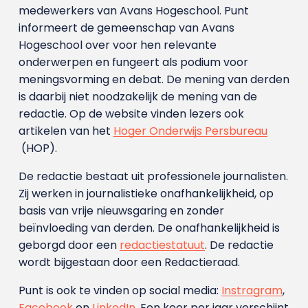
medewerkers van Avans Hoge­school. Punt
informeert de gemeenschap van Avans
Hogeschool over voor hen relevante
onderwerpen en fungeert als podium voor
meningsvorming en debat. De mening van derden
is daarbij niet noodzakelijk de mening van de
redactie. Op de website vinden lezers ook
artikelen van het
Hoger Onderwijs Persbureau
(HOP).
De redactie bestaat uit professionele journalisten.
Zij werken in journalistieke onafhankelijkheid, op
basis van vrije nieuwsgaring en zonder
beïnvloeding van derden. De onafhankelijkheid is
geborgd door een
redactiestatuut
. De redactie
wordt bijgestaan door een Redactieraad.
Punt is ook te vinden op social media:
Instragram
,
Facebook
en
LinkedIn
. Een keer per jaar verschijnt