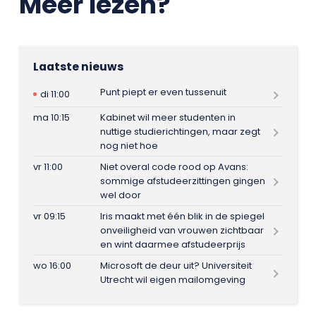
Meer lezen?
Laatste nieuws
Punt piept er even tussenuit
di 11:00
ma 10:15
Kabinet wil meer studenten in
nuttige studierichtingen, maar zegt
nog niet hoe
vr 11:00
Niet overal code rood op Avans:
sommige afstudeerzittingen gingen
wel door
vr 09:15
Iris maakt met één blik in de spiegel
onveiligheid van vrouwen zichtbaar
en wint daarmee afstudeerprijs
wo 16:00
Microsoft de deur uit? Universiteit
Utrecht wil eigen mailomgeving