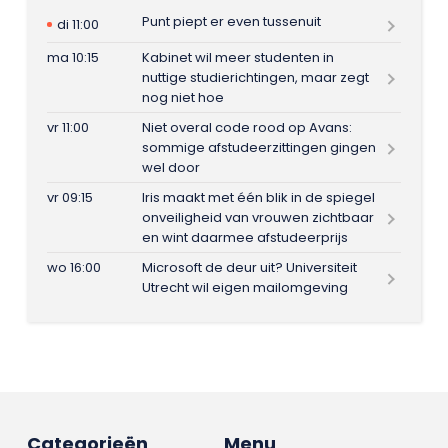
Punt piept er even tussenuit
di 11:00
ma 10:15
Kabinet wil meer studenten in
nuttige studierichtingen, maar zegt
nog niet hoe
vr 11:00
Niet overal code rood op Avans:
sommige afstudeerzittingen gingen
wel door
vr 09:15
Iris maakt met één blik in de spiegel
onveiligheid van vrouwen zichtbaar
en wint daarmee afstudeerprijs
wo 16:00
Microsoft de deur uit? Universiteit
Utrecht wil eigen mailomgeving
Categorieën
Menu