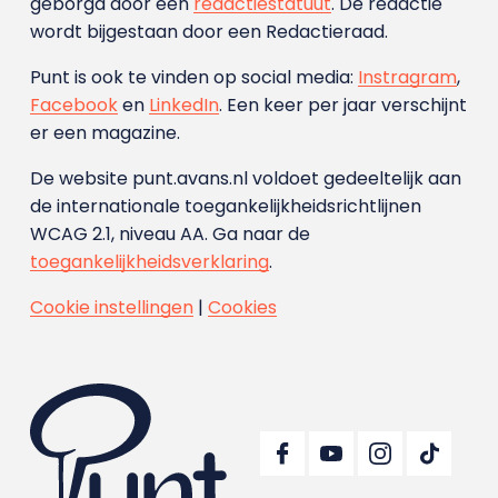
geborgd door een
redactiestatuut
. De redactie
wordt bijgestaan door een Redactieraad.
Punt is ook te vinden op social media:
Instragram
,
Facebook
en
LinkedIn
. Een keer per jaar verschijnt
er een magazine.
De website punt.avans.nl voldoet gedeeltelijk aan
de internationale toegankelijkheidsrichtlijnen
WCAG 2.1, niveau AA. Ga naar de
toegankelijkheidsverklaring
.
Cookie instellingen
|
Cookies