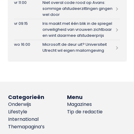
vr 11:00
Niet overal code rood op Avans:
sommige afstudeerzittingen gingen
wel door
vr 09:15
Iris maakt met één blik in de spiegel
onveiligheid van vrouwen zichtbaar
en wint daarmee afstudeerprijs
wo 16:00
Microsoft de deur uit? Universiteit
Utrecht wil eigen mailomgeving
Categorieën
Menu
Onderwijs
Magazines
Lifestyle
Tip de redactie
International
Themapagina’s