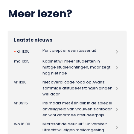
Meer lezen?
Laatste nieuws
Punt piept er even tussenuit
di 11:00
ma 10:15
Kabinet wil meer studenten in
nuttige studierichtingen, maar zegt
nog niet hoe
vr 11:00
Niet overal code rood op Avans:
sommige afstudeerzittingen gingen
wel door
vr 09:15
Iris maakt met één blik in de spiegel
onveiligheid van vrouwen zichtbaar
en wint daarmee afstudeerprijs
wo 16:00
Microsoft de deur uit? Universiteit
Utrecht wil eigen mailomgeving