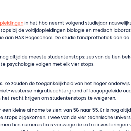
pleidingen
in het hbo neemt volgend studiejaar nauwelijks 
nstops bij de voltijdopleidingen biologie en medisch labo
e aan HAS Hogeschool. De studie tandprothetiek aan de H
 nog altijd de meeste studentenstops: zes van de tien be
 psychologie volgen met elk vier stops.
ps. Ze zouden de toegankelijkheid van het hoger onderwijs
 niet-westerse migratieachtergrond of laagopgeleide ou
 het recht krijgen om studentenstops te weigeren.
r een kleine afname te zien: van 58 naar 55. Er is nog altij
drie stops bijgekomen. Twee van de vier technische univer
en hun numerus fixus vanwege de extra investeringen va