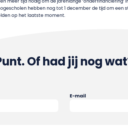
en meer tijd nodig om de jarenlange ‘onderfinanciering’ i
gescholen hebben nog tot 1 december de tijd om een s
zelden op het laatste moment.
Punt. Of had jij nog wat
E-mail