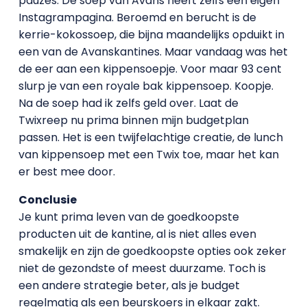
pauzes. De soep van Avans heeft zelfs een eigen
Instagrampagina. Beroemd en berucht is de
kerrie-kokossoep, die bijna maandelijks opduikt in
een van de Avanskantines. Maar vandaag was het
de eer aan een kippensoepje. Voor maar 93 cent
slurp je van een royale bak kippensoep. Koopje.
Na de soep had ik zelfs geld over. Laat de
Twixreep nu prima binnen mijn budgetplan
passen. Het is een twijfelachtige creatie, de lunch
van kippensoep met een Twix toe, maar het kan
er best mee door.
Conclusie
Je kunt prima leven van de goedkoopste
producten uit de kantine, al is niet alles even
smakelijk en zijn de goedkoopste opties ook zeker
niet de gezondste of meest duurzame. Toch is
een andere strategie beter, als je budget
regelmatig als een beurskoers in elkaar zakt.