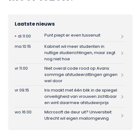
Laatste nieuws
Punt piept er even tussenuit
di 11:00
ma 10:15
Kabinet wil meer studenten in
nuttige studierichtingen, maar zegt
nog niet hoe
vr 11:00
Niet overal code rood op Avans:
sommige afstudeerzittingen gingen
wel door
vr 09:15
Iris maakt met één blik in de spiegel
onveiligheid van vrouwen zichtbaar
en wint daarmee afstudeerprijs
wo 16:00
Microsoft de deur uit? Universiteit
Utrecht wil eigen mailomgeving