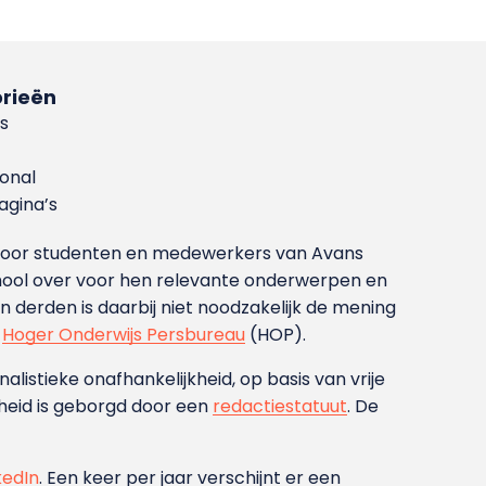
rieën
s
ional
gina’s
g voor studenten en medewerkers van Avans
ool over voor hen relevante onderwerpen en
derden is daarbij niet noodzakelijk de mening
t
Hoger Onderwijs Persbureau
(HOP).
nalistieke onafhankelijkheid, op basis van vrije
heid is geborgd door een
redactiestatuut
. De
kedIn
. Een keer per jaar verschijnt er een