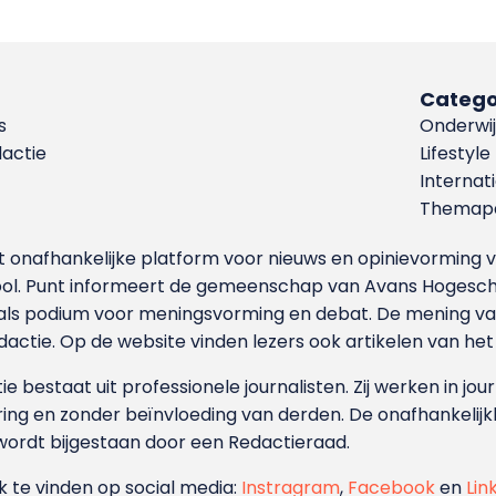
Catego
s
Onderwij
dactie
Lifestyle
Internat
Themapa
et onafhankelijke platform voor nieuws en opinievormin
ool. Punt informeert de gemeenschap van Avans Hogesch
als podium voor meningsvorming en debat. De mening van 
dactie. Op de website vinden lezers ook artikelen van he
e bestaat uit professionele journalisten. Zij werken in jour
ing en zonder beïnvloeding van derden. De onafhankelijk
wordt bijgestaan door een Redactieraad.
ok te vinden op social media:
Instragram
,
Facebook
en
Lin