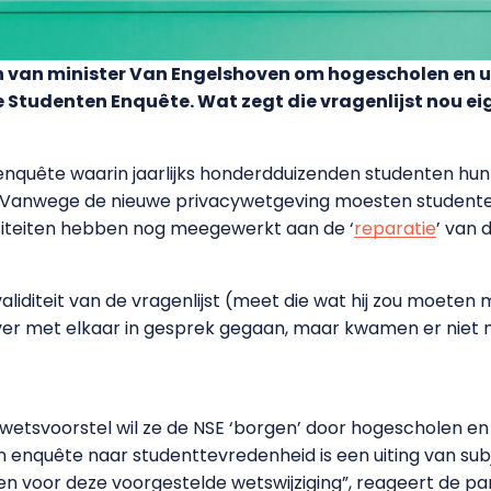
an van minister Van Engelshoven om hogescholen en un
tudenten Enquête. Wat zegt die vragenlijst nou eige
enquête waarin jaarlijks honderdduizenden studenten hu
. Vanwege de nieuwe privacywetgeving moesten studenten z
rsiteiten hebben nog meegewerkt aan de ‘
reparatie
’ van
validiteit van de vragenlijst (meet die wat hij zou moete
rover met elkaar in gesprek gegaan, maar kwamen er niet 
et wetsvoorstel wil ze de NSE ‘borgen’ door hogescholen en
Een enquête naar studenttevredenheid is een uiting van su
 voor deze voorgestelde wetswijziging”, reageert de part