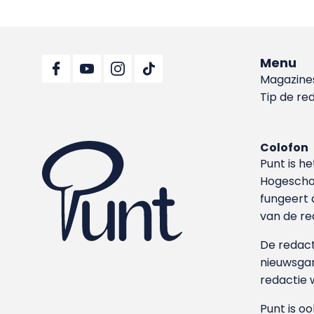
Menu
Magazine
Tip de re
Colofon
Punt is h
Hoge­sch
fungeert 
van de re
De redacti
nieuwsgar
redactie 
Punt is o