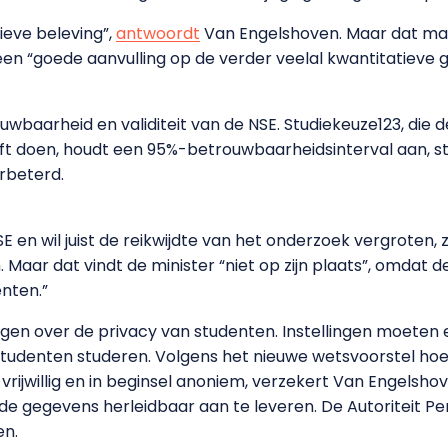
ieve beleving”,
antwoordt
Van Engelshoven. Maar dat maa
en “goede aanvulling op de verder veelal kwantitatieve 
uwbaarheid en validiteit van de NSE. Studiekeuze123, di
lijft doen, houdt een 95%-betrouwbaarheidsinterval aan, ste
rbeterd.
E en wil juist de reikwijdte van het onderzoek vergroten,
r dat vindt de minister “niet op zijn plaats”, omdat de 
nten.”
gen over de privacy van studenten. Instellingen moeten
 studenten studeren. Volgens het nieuwe wetsvoorstel h
vrijwillig en in beginsel anoniem, verzekert Van Engelsh
e gegevens herleidbaar aan te leveren. De Autoriteit 
en.