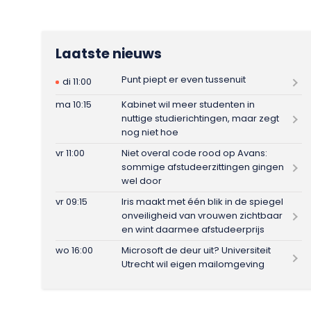
Laatste nieuws
Punt piept er even tussenuit
di 11:00
ma 10:15
Kabinet wil meer studenten in
nuttige studierichtingen, maar zegt
nog niet hoe
vr 11:00
Niet overal code rood op Avans:
sommige afstudeerzittingen gingen
wel door
vr 09:15
Iris maakt met één blik in de spiegel
onveiligheid van vrouwen zichtbaar
en wint daarmee afstudeerprijs
wo 16:00
Microsoft de deur uit? Universiteit
Utrecht wil eigen mailomgeving