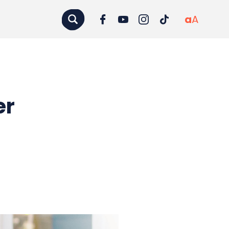
a
A
er