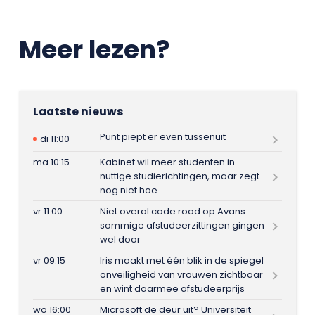
Meer lezen?
Laatste nieuws
Punt piept er even tussenuit
di 11:00
ma 10:15
Kabinet wil meer studenten in
nuttige studierichtingen, maar zegt
nog niet hoe
vr 11:00
Niet overal code rood op Avans:
sommige afstudeerzittingen gingen
wel door
vr 09:15
Iris maakt met één blik in de spiegel
onveiligheid van vrouwen zichtbaar
en wint daarmee afstudeerprijs
wo 16:00
Microsoft de deur uit? Universiteit