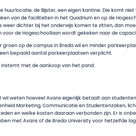
 huurlocatie, de Bijster, een eigen kantine. Die komt niet
n van de faciliteiten in het Quadrium en op de Hogesc
s weer dichter bij het onderwijs komen te zitten, dan moet
n voor de Hogeschoollaan wordt gekeken naar de capacit
groen op de campus in Breda wil en minder parkeerplaatse
 een bepaald aantal parkeerplaatsen verplicht.
e instemt met de aankoop van het pand.
wil weten hoeveel Avans eigenlijk betaalt aan studenten
enheid Marketing, Communicatie en Studentenzaken, licht
eden en welke kosten daaraan verbonden zijn. Er is onbeg
en met Avans of de Breda University voor hetzelfde lage 