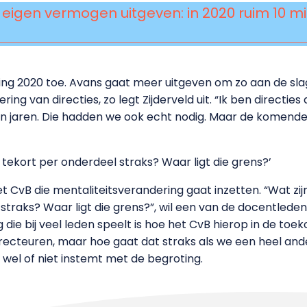
 eigen vermogen uitgeven: in 2020 ruim 10 m
oting 2020 toe. Avans gaat meer uitgeven om zo aan de sl
ing van directies, zo legt Zijderveld uit. “Ik ben directie
n jaren. Die hadden we ook echt nodig. Maar de komende t
 tekort per onderdeel straks? Waar ligt die grens?’
t CvB die mentaliteitsverandering gaat inzetten. “Wat zij
traks? Waar ligt die grens?”, wil een van de docentleden g
ie bij veel leden speelt is hoe het CvB hierop in de toe
directeuren, maar hoe gaat dat straks als we een heel a
 wel of niet instemt met de begroting.