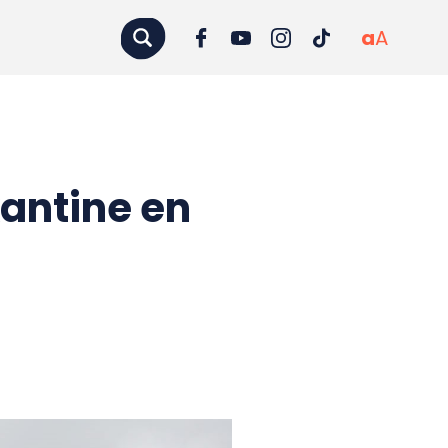
a
A
antine en