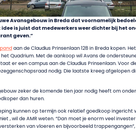
ieuwe Avansgebouw in Breda dat voornamelijk bedoel
idee is juist dat medewerkers weer dichter bij het on
urant geven.”
rpand
aan de Claudius Prinsenlaan 128 in Breda kopen. He
 het Quadrium. Met de aankoop wil Avans de ondersteune
tstaat er een campus aan de Claudius Prinsenlaan. Voor d
eggenschapsraad nodig. Die laatste kreeg afgelopen din
bouw zeker de komende tien jaar nodig heeft om onder
edkoper dan huren.
ping kunnen op termijn ook relatief goedkoop ingericht w
et , wil de AMR weten. “Dan moet je enorm veel invester
versterken van vloeren en bijvoorbeeld trappengangen”