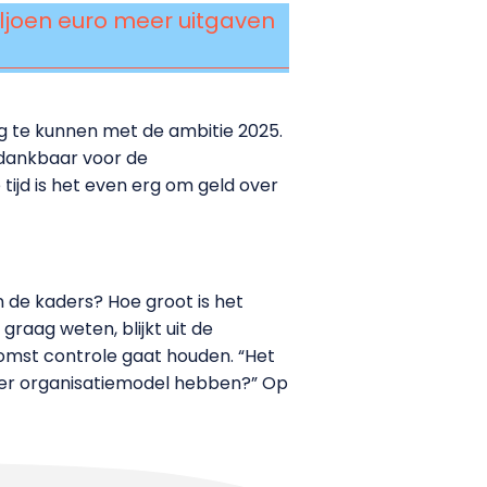
iljoen euro meer uitgaven
ag te kunnen met de ambitie 2025.
s dankbaar voor de
ijd is het even erg om geld over
n de kaders? Hoe groot is het
raag weten, blijkt uit de
komst controle gaat houden. “Het
nder organisatiemodel hebben?” Op