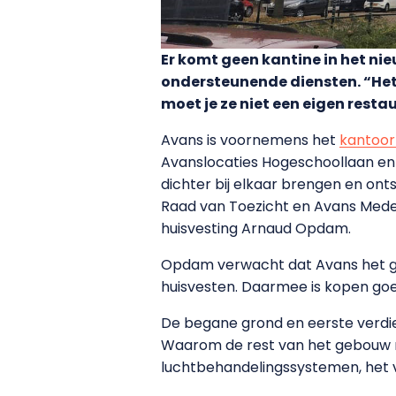
Er komt geen kantine in het n
ondersteunende diensten. “Het 
moet je ze niet een eigen resta
Avans is voornemens het
kantoo
Avanslocaties Hogeschoollaan en
dichter bij elkaar brengen en on
Raad van Toezicht en Avans Medez
huisvesting Arnaud Opdam.
Opdam verwacht dat Avans het ge
huisvesten. Daarmee is kopen go
De begane grond en eerste verdie
Waarom de rest van het gebouw ni
luchtbehandelingssystemen, het 