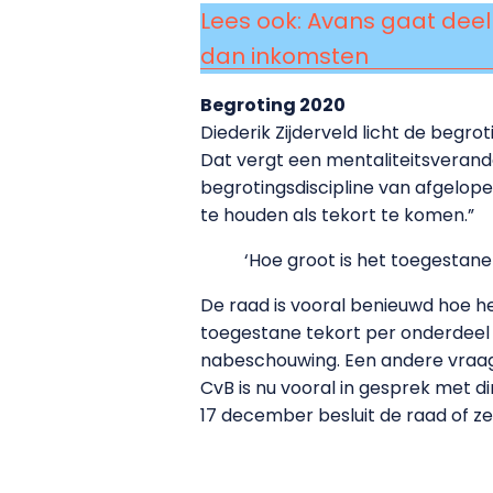
Lees ook: Avans gaat deel
dan inkomsten
Begroting 2020
Diederik Zijderveld licht de begr
Dat vergt een mentaliteitsverander
begrotingsdiscipline van afgelope
te houden als tekort te komen.”
‘Hoe groot is het toegestane
De raad is vooral benieuwd hoe he
toegestane tekort per onderdeel s
nabeschouwing. Een andere vraag d
CvB is nu vooral in gesprek met 
17 december besluit de raad of ze