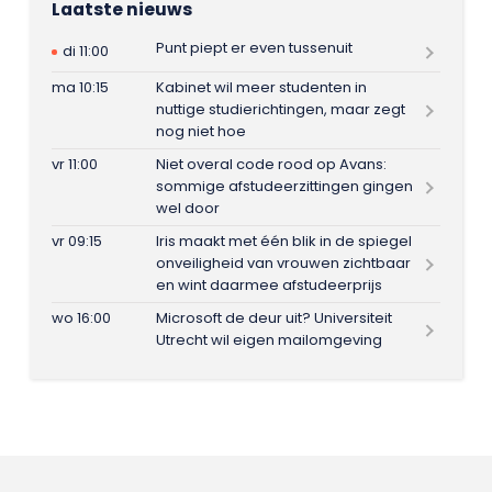
Laatste nieuws
Punt piept er even tussenuit
di 11:00
ma 10:15
Kabinet wil meer studenten in
nuttige studierichtingen, maar zegt
nog niet hoe
vr 11:00
Niet overal code rood op Avans:
sommige afstudeerzittingen gingen
wel door
vr 09:15
Iris maakt met één blik in de spiegel
onveiligheid van vrouwen zichtbaar
en wint daarmee afstudeerprijs
wo 16:00
Microsoft de deur uit? Universiteit
Utrecht wil eigen mailomgeving