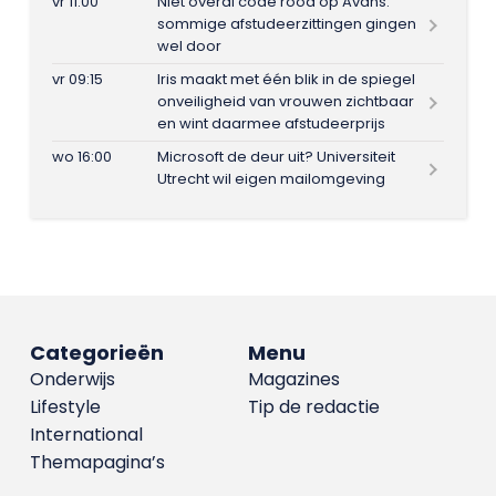
vr 11:00
Niet overal code rood op Avans:
sommige afstudeerzittingen gingen
wel door
vr 09:15
Iris maakt met één blik in de spiegel
onveiligheid van vrouwen zichtbaar
en wint daarmee afstudeerprijs
wo 16:00
Microsoft de deur uit? Universiteit
Utrecht wil eigen mailomgeving
Categorieën
Menu
Onderwijs
Magazines
Lifestyle
Tip de redactie
International
Themapagina’s