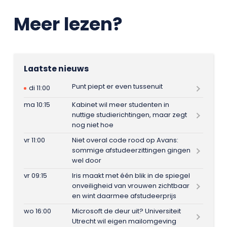
Meer lezen?
Laatste nieuws
Punt piept er even tussenuit
di 11:00
ma 10:15
Kabinet wil meer studenten in
nuttige studierichtingen, maar zegt
nog niet hoe
vr 11:00
Niet overal code rood op Avans:
sommige afstudeerzittingen gingen
wel door
vr 09:15
Iris maakt met één blik in de spiegel
onveiligheid van vrouwen zichtbaar
en wint daarmee afstudeerprijs
wo 16:00
Microsoft de deur uit? Universiteit
Utrecht wil eigen mailomgeving